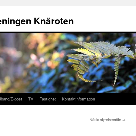
eningen Knäroten
dband/E-post
TV
Fastighet
Kontaktinformation
Nästa styrelsemöte
→