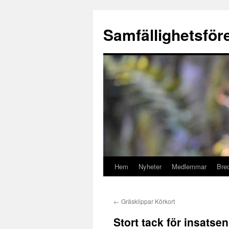
Hoppa
till
Samfällighetsför
innehåll
Hem
Nyheter
Medlemmar
Bre
←
Gräsklippar Körkort
Stort tack för insatsen