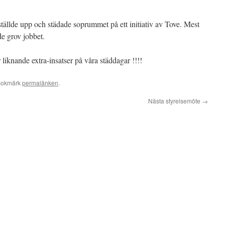
m ställde upp och städade soprummet på ett initiativ av Tove. Mest
de grov jobbet.
er liknande extra-insatser på våra städdagar !!!!
Bokmärk
permalänken
.
Nästa styrelsemöte
→