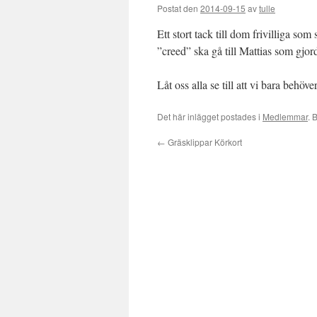
Postat den
2014-09-15
av
tulle
Ett stort tack till dom frivilliga so
”creed” ska gå till Mattias som gjor
Låt oss alla se till att vi bara behöv
Det här inlägget postades i
Medlemmar
. 
←
Gräsklippar Körkort