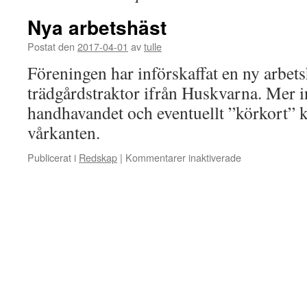
Nya arbetshäst
Postat den
2017-04-01
av
tulle
Föreningen har införskaffat en ny arbets
trädgårdstraktor ifrån Huskvarna. Mer 
handhavandet och eventuellt ”körkort”
vårkanten.
för
Publicerat i
Redskap
|
Kommentarer inaktiverade
Nya
arbetshäst