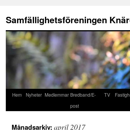
Hoppa
till
Samfällighetsföreningen Knär
innehåll
Hem
Nyheter
Medlemmar
Bredband/E-
TV
Fastigh
post
april 2017
Månadsarkiv: