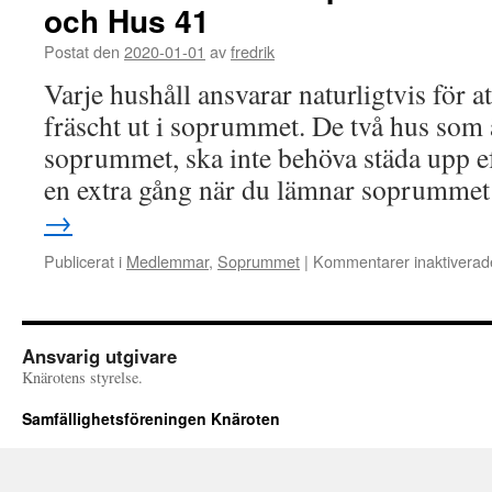
och Hus 41
Postat den
2020-01-01
av
fredrik
Varje hushåll ansvarar naturligtvis för a
fräscht ut i soprummet. De två hus som
soprummet, ska inte behöva städa upp eft
en extra gång när du lämnar soprumme
→
Publicerat i
Medlemmar
,
Soprummet
|
Kommentarer inaktiverad
Ansvarig utgivare
Knärotens styrelse.
Samfällighetsföreningen Knäroten