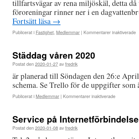
tillfartsvägar av rena miljöskäl, detta då
föroreningar rinner ner i en dagvatten
Fortsätt läsa
→
f
Publicerat i
Fastighet
,
Medlemmar
|
Kommentarer inaktiverade
T
bi
m
Städdag våren 2020
el
c
Postat den
2020-01-27
av
fredrik
är planerad till Söndagen den 26:e April
schema. Se Trello för de uppgifter som 
för
Publicerat i
Medlemmar
|
Kommentarer inaktiverade
Städdag
våren
2020
Service på Internetförbindelse
Postat den
2020-01-08
av
fredrik