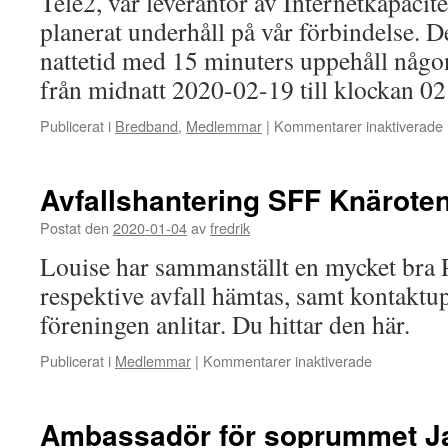
Tele2, vår leverantör av Internetkapaci
planerat underhåll på vår förbindelse. D
nattetid med 15 minuters uppehåll någ
från midnatt 2020-02-19 till klockan 0
f
Publicerat i
Bredband
,
Medlemmar
|
Kommentarer inaktiverade
Avfallshantering SFF Knärote
Postat den
2020-01-04
av
fredrik
Louise har sammanställt en mycket bra
respektive avfall hämtas, samt kontaktup
föreningen anlitar. Du hittar den här.
för
Publicerat i
Medlemmar
|
Kommentarer inaktiverade
Avfallshante
SFF
Knäroten
Ambassadör för soprummet Ja
2020