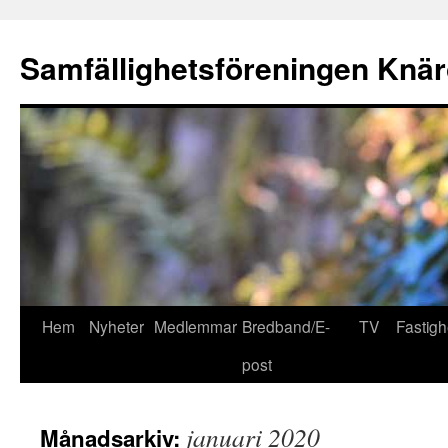
Hoppa
till
Samfällighetsföreningen Knär
innehåll
Hem
Nyheter
Medlemmar
Bredband/E-
TV
Fastigh
post
januari 2020
Månadsarkiv: