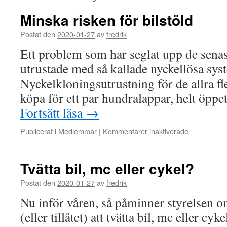
Minska risken för bilstöld
Postat den
2020-01-27
av
fredrik
Ett problem som har seglat upp de senast
utrustade med så kallade nyckellösa syste
Nyckelkloningsutrustning för de allra fl
köpa för ett par hundralappar, helt öpp
Fortsätt läsa
→
för
Publicerat i
Medlemmar
|
Kommentarer inaktiverade
Minska
risken
för
Tvätta bil, mc eller cykel?
bilstöld
Postat den
2020-01-27
av
fredrik
Nu inför våren, så påminner styrelsen om 
(eller tillåtet) att tvätta bil, mc eller cyk