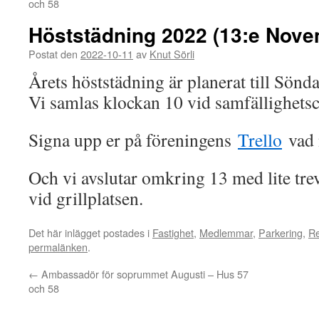
och 58
Höststädning 2022 (13:e Nove
Postat den
2022-10-11
av
Knut Sörli
Årets höststädning är planerat till Sön
Vi samlas klockan 10 vid samfällighetsc
Signa upp er på föreningens
Trello
vad n
Och vi avslutar omkring 13 med lite tre
vid grillplatsen.
Det här inlägget postades i
Fastighet
,
Medlemmar
,
Parkering
,
R
permalänken
.
←
Ambassadör för soprummet Augusti – Hus 57
och 58