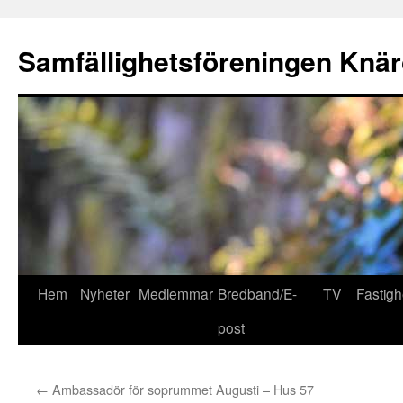
Hoppa
till
Samfällighetsföreningen Knär
innehåll
Hem
Nyheter
Medlemmar
Bredband/E-
TV
Fastigh
post
←
Ambassadör för soprummet Augusti – Hus 57