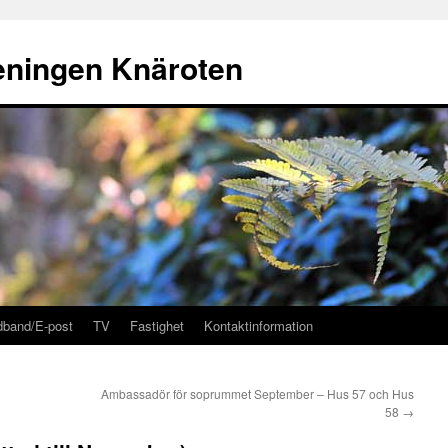
eningen Knäroten
dband/E-post
TV
Fastighet
Kontaktinformation
Ambassadör för soprummet September – Hus 57 och Hus
58
→