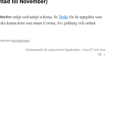
ttad till November)
Oktober
enligt sedvanligt schema. Se
Trello
för de uppgifter som
i ska kunna köra som innan Corona, dvs grillning och ordnat
Bokmärk
permalänken
.
Ambassadör för soprummet September – Hus 57 och Hus
58
→