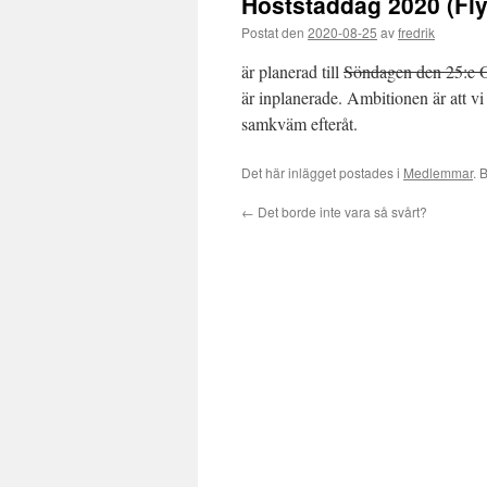
Höststäddag 2020 (Fly
Postat den
2020-08-25
av
fredrik
är planerad till
Söndagen den 25:e 
är inplanerade. Ambitionen är att v
samkväm efteråt.
Det här inlägget postades i
Medlemmar
. 
←
Det borde inte vara så svårt?