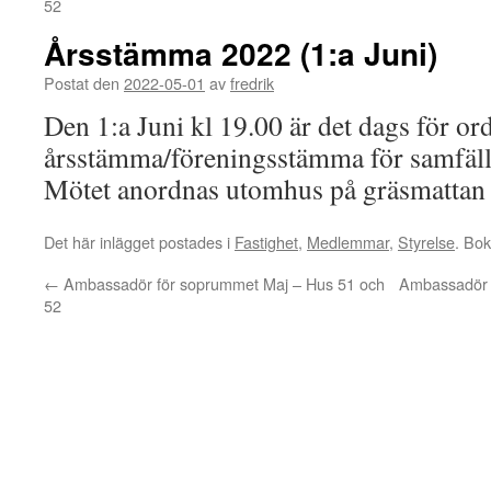
52
Årsstämma 2022 (1:a Juni)
Postat den
2022-05-01
av
fredrik
Den 1:a Juni kl 19.00 är det dags för or
årsstämma/föreningsstämma för samfäll
Mötet anordnas utomhus på gräsmattan 
Det här inlägget postades i
Fastighet
,
Medlemmar
,
Styrelse
. Bo
←
Ambassadör för soprummet Maj – Hus 51 och
Ambassadör 
52