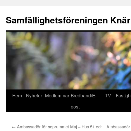
Hoppa
till
Samfällighetsföreningen Knär
innehåll
Hem
Nyheter
Medlemmar
Bredband/E-
TV
Fastigh
post
←
Ambassadör för soprummet Maj – Hus 51 och
Ambassadör 