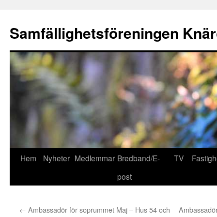
Hoppa
till
Samfällighetsföreningen Knär
innehåll
Hem
Nyheter
Medlemmar
Bredband/E-
TV
Fastigh
post
←
Ambassadör för soprummet Maj – Hus 54 och
Ambassadör 