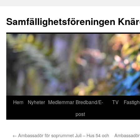
Hoppa
till
Samfällighetsföreningen Knär
innehåll
Hem
Nyheter
Medlemmar
Bredband/E-
TV
Fastigh
post
←
Ambassadör för soprummet Juli – Hus 54 och
Ambassadör 